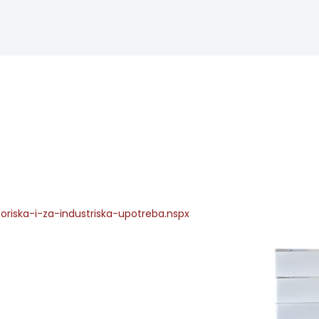
toriska-i-za-industriska-upotreba.nspx