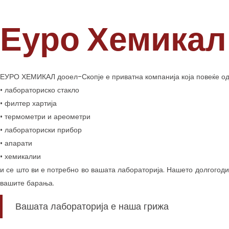
Еуро Хемикал
ЕУРО ХЕМИКАЛ дооел-Скопје е приватна компанија која повеќе од 
• лабора
тор
иско стакло
• филтер хартија
• термометри и ареометри
• лабораториски прибор
• апарати
• хемикалии
и се што ви е потребно во вашата лабораторија. Нашето долгогоди
вашите барања.
Вашата лабораторија е наша грижа