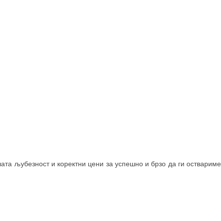
шата љубезност и коректни цени за успешно и брзо да ги оствариме